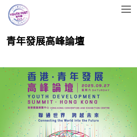
跳
到
切
主
換
要
菜
內
單
青年發展高峰論壇
容