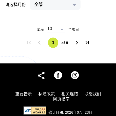
新
请选择月份
全部
消
息
10
显示
个项目
1
of
9
first
previous
next
last
page
page
page
page
facebook
instagram
share
重要告示
私隐政策
相关连结
联络我们
网页指南
修订日期: 2026年07月23日