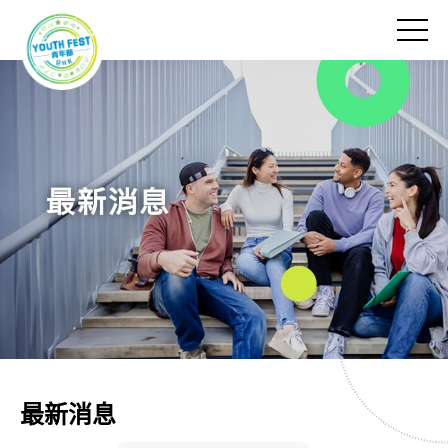
跳
到
切
主
换
要
菜
内
单
容
最新消息
最