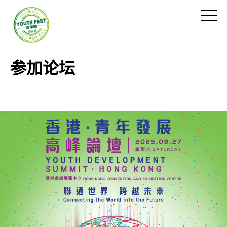
跳
到
切
主
换
要
菜
内
单
参加论坛
容