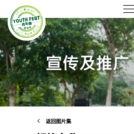
跳
到
切
主
换
要
菜
内
单
容
宣
返回图片集