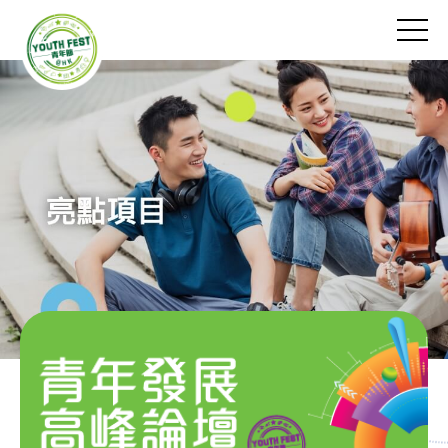
跳
到
切
主
換
要
菜
內
單
容
2024年亮點項目
亮