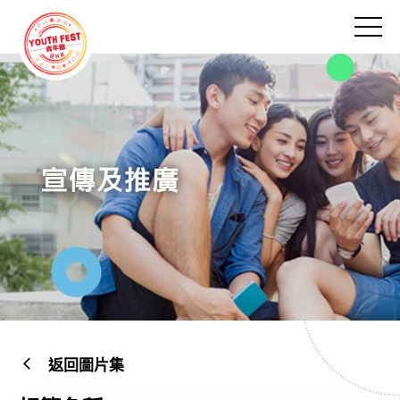
跳
到
切
主
換
要
菜
內
單
容
宣
返回圖片集
傳